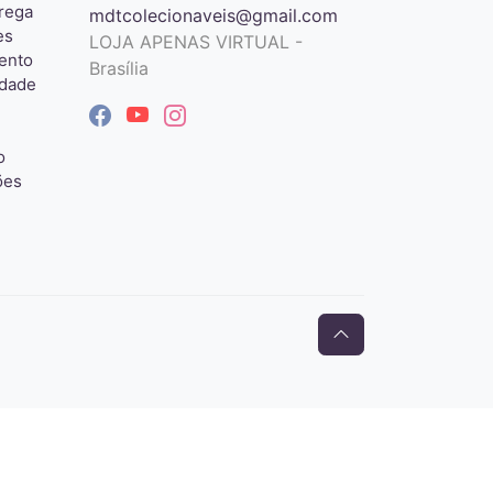
rega
mdtcolecionaveis@gmail.com
es
LOJA APENAS VIRTUAL -
ento
Brasília
idade
o
ões