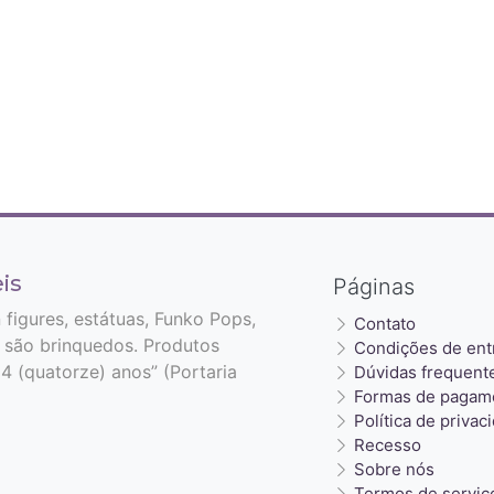
is
Páginas
n figures, estátuas, Funko Pops,
Contato
 são brinquedos. Produtos
Condições de ent
4 (quatorze) anos” (Portaria
Dúvidas frequent
Formas de pagam
Política de privac
Recesso
Sobre nós
Termos de serviç