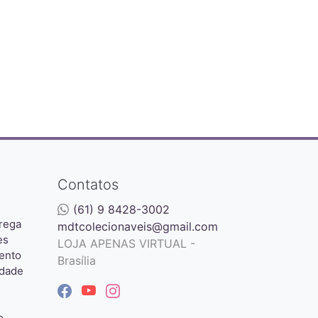
Contatos
(61) 9 8428-3002
rega
mdtcolecionaveis@gmail.com
es
LOJA APENAS VIRTUAL -
ento
Brasília
idade
o