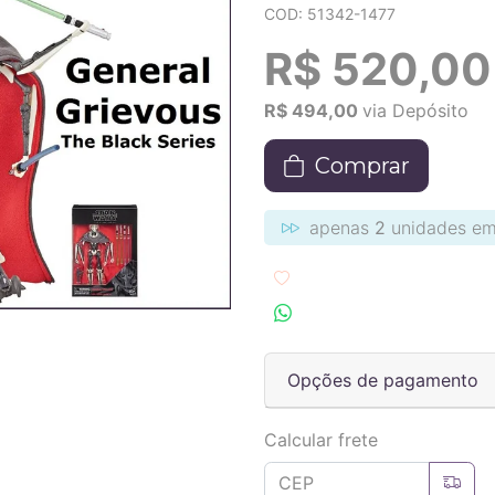
COD: 51342-1477
R$ 520,00
R$ 494,00
via Depósito
Comprar
apenas
2
unidades em
Adicionar aos favoritos
Compartilhar no Wha
Opções de pagamento
Calcular frete