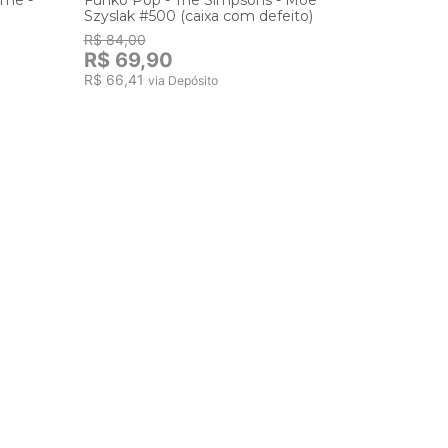
Szyslak #500 (caixa com defeito)
- Thanos 
Exclusive
R$ 84,00
R$ 209
R$ 69,90
R$ 66,41
via Depósito