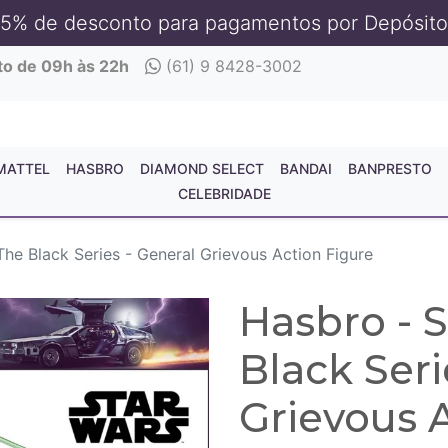
5% de desconto para pagamentos por Depósito
to de 09h às 22h
(61) 9 8428-3002
MATTEL
HASBRO
DIAMOND SELECT
BANDAI
BANPRESTO
CELEBRIDADE
The Black Series - General Grievous Action Figure
Hasbro - 
Black Seri
Grievous 