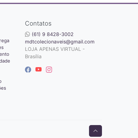
Contatos
(61) 9 8428-3002
rega
mdtcolecionaveis@gmail.com
es
LOJA APENAS VIRTUAL -
ento
Brasília
idade
o
ões