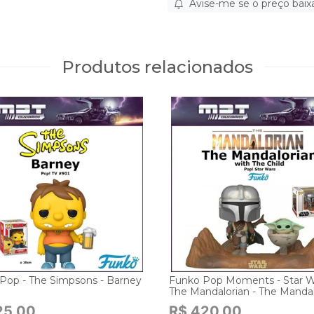
Avise-me se o preço baix
Produtos relacionados
Pop - The Simpsons - Barney
Funko Pop Moments - Star W
The Mandalorian - The Mandal
With The Child #390
25,00
R$ 420,00