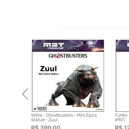
Weta - Ghostbusters - Mini Epics
Funko 
Statue - Zuul
#901
R$ 399,00
R$ 1