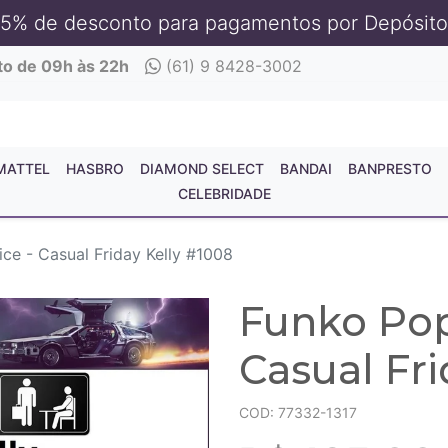
5% de desconto para pagamentos por Depósito
to de 09h às 22h
(61) 9 8428-3002
MATTEL
HASBRO
DIAMOND SELECT
BANDAI
BANPRESTO
CELEBRIDADE
ice - Casual Friday Kelly #1008
Funko Pop 
Casual Fri
COD: 77332-1317