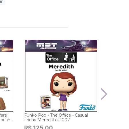
ar
ars:
Funko Pop - The Office - Casual
Weta - Lor
orian
Friday Meredith #1007
Statue - B
R$ 125,00
R$ 399