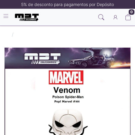
5% de desconto para pagamentos por Depósito
0
Filmes/Séries