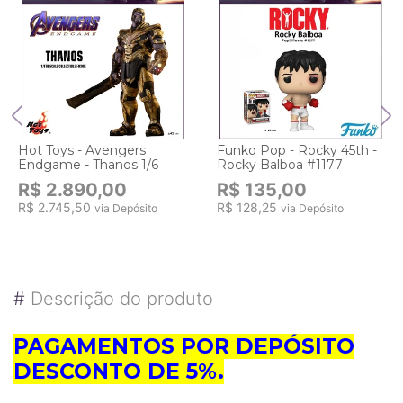
Hot Toys - Avengers
Funko Pop - Rocky 45th -
Endgame - Thanos 1/6
Rocky Balboa #1177
R$ 2.890,00
R$ 135,00
R$ 2.745,50
R$ 128,25
via Depósito
via Depósito
#
Descrição do produto
PAGAMENTOS POR DEPÓSITO
DESCONTO DE 5%.