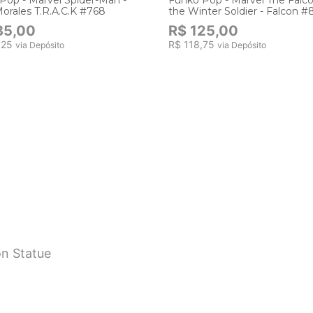
Morales T.R.A.C.K #768
the Winter Soldier - Falcon #
35,00
R$ 125,00
,25
R$ 118,75
via Depósito
via Depósito
on Statue