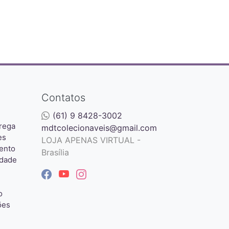
Contatos
(61) 9 8428-3002
rega
mdtcolecionaveis@gmail.com
es
LOJA APENAS VIRTUAL -
ento
Brasília
idade
o
ões