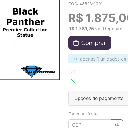
COD: 48623-1391
R$ 1.875,
R$ 1.781,25
via Depósito
Comprar
apenas
1
unidades em
Adicionar aos favoritos
Compartilhar no Wha
Opções de pagamento
Calcular frete