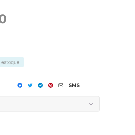
00
 estoque
tsApp
SMS