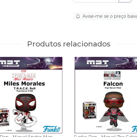
Avise-me se o preço baix
Produtos relacionados
Pop - Marvel Spider-Man -
Funko Pop - Marvel The Falc